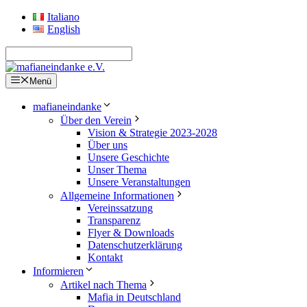
Zum
Italiano
Inhalt
English
springen
Menü
mafianeindanke
Über den Verein
Vision & Strategie 2023-2028
Über uns
Unsere Geschichte
Unser Thema
Unsere Veranstaltungen
Allgemeine Informationen
Vereinssatzung
Transparenz
Flyer & Downloads
Datenschutzerklärung
Kontakt
Informieren
Artikel nach Thema
Mafia in Deutschland