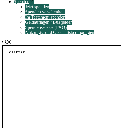
Spenden
Jetzt spenden
Spenden verschenken
Im Testament spenden
Geldauflagen / Bußgelder
Spendenservice (FAQ)
Nutzungs- und Geschäftsbedingungen
GESETZE