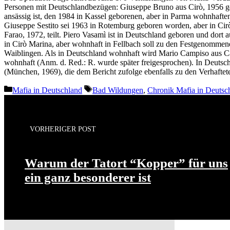
Personen mit Deutschlandbezügen: Giuseppe Bruno aus Cirò, 1956 ge
ansässig ist, den 1984 in Kassel geborenen, aber in Parma wohnhafte
Giuseppe Sestito sei 1963 in Rotemburg geboren worden, aber in Cir
Farao, 1972, teilt. Piero Vasamì ist in Deutschland geboren und dor
in Cirò Marina, aber wohnhaft in Fellbach soll zu den Festgenomme
Waiblingen. Als in Deutschland wohnhaft wird Mario Campiso aus Cari
wohnhaft (Anm. d. Red.: R. wurde später freigesprochen). In Deuts
(München, 1969), die dem Bericht zufolge ebenfalls zu den Verhaftete
Kategorien
Schlagwörter
Mafia in Deutschland
Bad Wildungen
,
Chronik Mafia in Deutsc
VORHERIGER POST
Warum der Tatort “Kopper” für uns
ein ganz besonderer ist