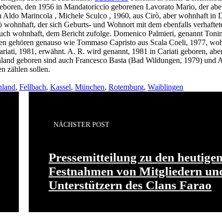
boren, den 1956 in Mandatoriccio geborenen Lavorato Mario, der abe
n Aldo Marincola , Michele Sculco , 1960, aus Cirò, aber wohnhaft in 
ò wohnhaft, der sich Geburts- und Wohnort mit dem ebenfalls verhafte
t auch wohnhaft, dem Bericht zufolge. Domenico Palmieri, genannt Ton
nen gehören genauso wie Tommaso Capristo aus Scala Coeli, 1977, woh
ati, 1981, erwähnt. A. R. wird genannt, 1981 in Cariati geboren, abe
chland geboren sind auch Francesco Basta (Bad Wildungen, 1979) und 
n zählen sollen.
hland
,
Fellbach
,
Kassel
,
München
,
Rotemburg
,
Waiblingen
NÄCHSTER POST
Pressemitteilung zu den heutige
Festnahmen von Mitgliedern un
Unterstützern des Clans Farao