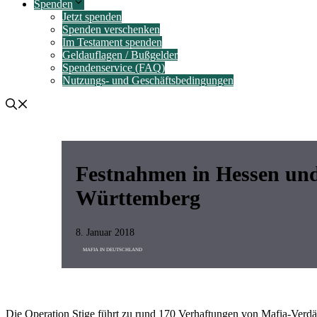
Spenden
Jetzt spenden
Spenden verschenken
Im Testament spenden
Geldauflagen / Bußgelder
Spendenservice (FAQ)
Nutzungs- und Geschäftsbedingungen
Festnahmen in Hessen un
Württemberg
8. Januar 2018
MAFIA IN DEUTSCHLAND
Die Operation Stige führt zu rund 170 Verhaftungen von Mafia-Verdä