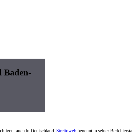
d Baden-
chtigen, auch in Deutschland.
Strettoweb
benennt in seiner Berichterst