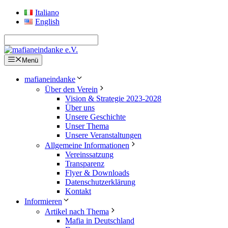
Zum
Italiano
Inhalt
English
springen
Menü
mafianeindanke
Über den Verein
Vision & Strategie 2023-2028
Über uns
Unsere Geschichte
Unser Thema
Unsere Veranstaltungen
Allgemeine Informationen
Vereinssatzung
Transparenz
Flyer & Downloads
Datenschutzerklärung
Kontakt
Informieren
Artikel nach Thema
Mafia in Deutschland