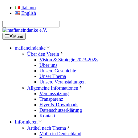
Zum
Italiano
Inhalt
English
springen
Menü
mafianeindanke
Über den Verein
Vision & Strategie 2023-2028
Über uns
Unsere Geschichte
Unser Thema
Unsere Veranstaltungen
Allgemeine Informationen
Vereinssatzung
Transparenz
Flyer & Downloads
Datenschutzerklärung
Kontakt
Informieren
Artikel nach Thema
Mafia in Deutschland